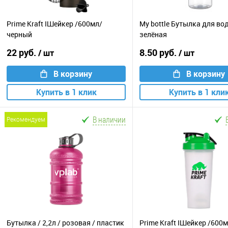
Prime Kraft IШейкер /600мл/
My bottle Бутылка для во
черный
зелёная
22 руб.
8.50 руб.
/ шт
/ шт
В корзину
В корзину
Купить в 1 клик
Купить в 1 кли
В наличии
рекомендуем
Бутылка / 2,2л / розовая / пластик
Prime Kraft IШейкер /600