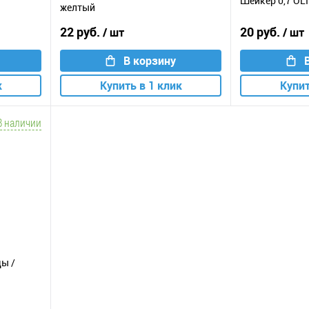
Шейкер 0,7 OL
желтый
22 руб.
20 руб.
/ шт
/ шт
В корзину
к
Купить в 1 клик
Купит
В наличии
ды /