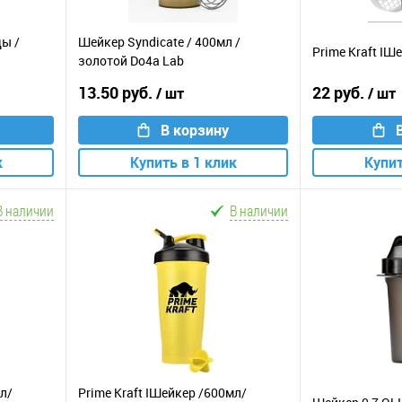
ды /
Шейкер Syndicate / 400мл /
Prime Kraft IШ
золотой Do4a Lab
13.50 руб.
22 руб.
/ шт
/ шт
В корзину
к
Купить в 1 клик
Купит
В наличии
В наличии
мл/
Prime Kraft IШейкер /600мл/