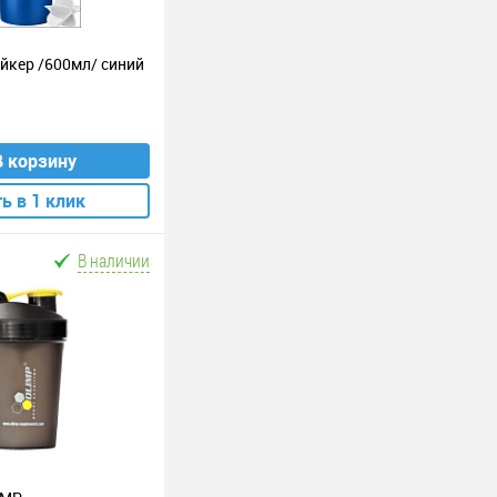
ейкер /600мл/ синий
В корзину
ь в 1 клик
В наличии