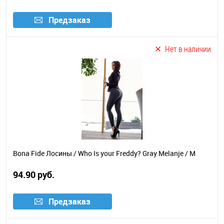
Предзаказ
Нет в наличии
Bona Fide Лосины / Who Is your Freddy? Gray Melanje / M
94.90 руб.
Предзаказ