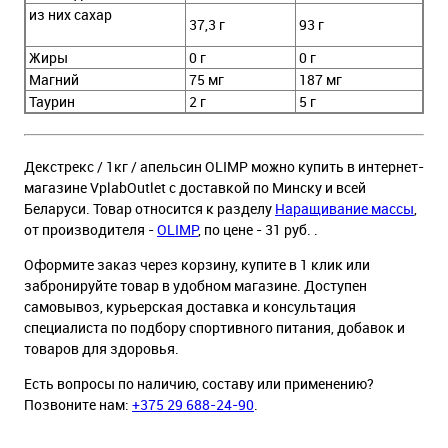
из них сахар
37,3 г
93 г
Жиры
0 г
0 г
Магний
75 мг
187 мг
Таурин
2 г
5 г
Декстрекс / 1кг / апельсин OLIMP можно купить в интернет-
магазине VplabOutlet с доставкой по Минску и всей
Беларуси. Товар относится к разделу
Наращивание массы
,
от производителя -
OLIMP
, по цене - 31 руб. .
Оформите заказ через корзину, купите в 1 клик или
забронируйте товар в удобном магазине. Доступен
самовывоз, курьерская доставка и консультация
специалиста по подбору спортивного питания, добавок и
товаров для здоровья.
Есть вопросы по наличию, составу или применению?
Позвоните нам:
+375 29 688-24-90
.