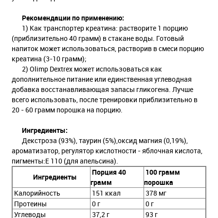
Рекомендации по применению:
1) Как транспортер креатина: растворите 1 порцию
(приблизительно 40 грамм) в стакане воды. Готовый
напиток может использоваться, растворив в смеси порцию
креатина (3-10 грамм);
2) Olimp Dextrex может использоваться как
дополнительное питание или единственная углеводная
добавка восстанавливающая запасы гликогена. Лучше
всего использовать, после тренировки приблизительно в
20 - 60 грамм порошка на порцию.
Ингредиенты:
Декстроза (93%), таурин (5%),оксид магния (0,19%),
ароматизатор, регулятор кислотности - яблочная кислота,
пигменты:Е 110 (для апельсина).
Порция 40
100 грамм
Ингредиенты
грамм
порошка
Калорийность
151 ккал
378 мг
Протеины
0 г
0 г
Углеводы
37,2 г
93 г