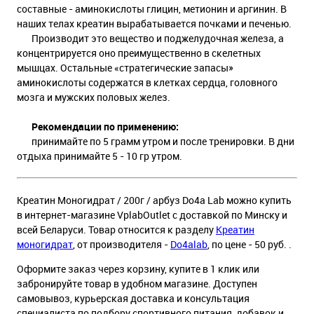
составные - аминокислоты глицин, метионин и аргинин. В
наших телах креатин вырабатывается почками и печенью.
Производит это вещество и поджелудочная железа, а
концентрируется оно преимущественно в скелетных
мышцах. Остальные «стратегические запасы»
аминокислоты содержатся в клетках сердца, головного
мозга и мужских половых желез.
Рекомендации по применению:
принимайте по 5 грамм утром и после тренировки. В дни
отдыха принимайте 5 - 10 гр утром.
Креатин Моногидрат / 200г / арбуз Do4a Lab можно купить
в интернет-магазине VplabOutlet с доставкой по Минску и
всей Беларуси. Товар относится к разделу
Креатин
моногидрат
, от производителя -
Do4alab
, по цене - 50 руб. .
Оформите заказ через корзину, купите в 1 клик или
забронируйте товар в удобном магазине. Доступен
самовывоз, курьерская доставка и консультация
специалиста по подбору спортивного питания, добавок и