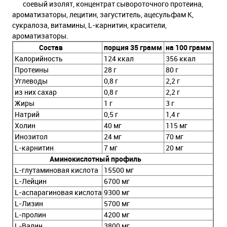
соевый изолят, концентрат сывороточного протеина,
ароматизаторы, лецитин, загуститель, ацесульфам К,
сукралоза, витамины, L-карнитин, красители,
ароматизаторы.
Состав
порция 35 грамм
на 100 грамм
Калорийность
124 ккал
356 ккал
Протеины
28 г
80 г
Углеводы
0,8 г
2,2 г
из них сахар
0,8 г
2,2 г
Жиры
1 г
3 г
Натрий
0,5 г
1,4 г
Холин
40 мг
115 мг
Инозитол
24 мг
70 мг
L-карнитин
7 мг
20 мг
Аминокислотный профиль
L-глутаминовая кислота
15500 мг
L-Лейцин
6700 мг
L-аспарагиновая кислота
9300 мг
L-Лизин
5700 мг
L-пролин
4200 мг
L-Валин
3800 мг