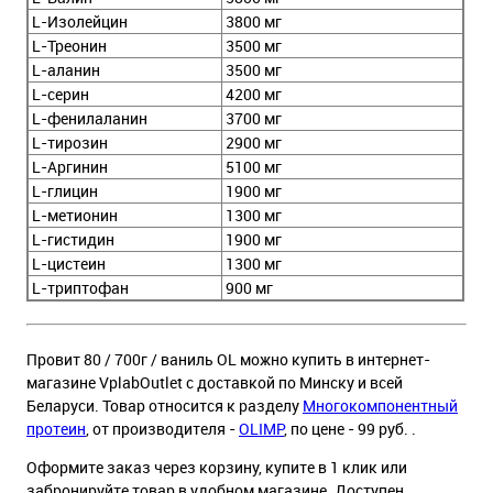
L-Изолейцин
3800 мг
L-Треонин
3500 мг
L-аланин
3500 мг
L-серин
4200 мг
L-фенилаланин
3700 мг
L-тирозин
2900 мг
L-Аргинин
5100 мг
L-глицин
1900 мг
L-метионин
1300 мг
L-гистидин
1900 мг
L-цистеин
1300 мг
L-триптофан
900 мг
Провит 80 / 700г / ваниль OL можно купить в интернет-
магазине VplabOutlet с доставкой по Минску и всей
Беларуси. Товар относится к разделу
Многокомпонентный
протеин
, от производителя -
OLIMP
, по цене - 99 руб. .
Оформите заказ через корзину, купите в 1 клик или
забронируйте товар в удобном магазине. Доступен