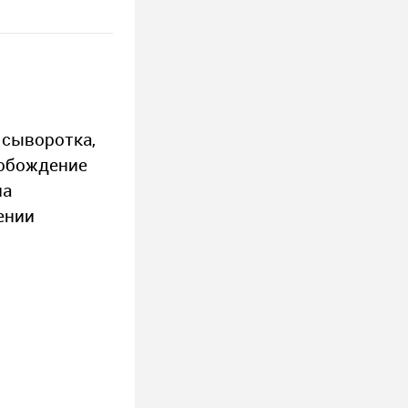
сыворотка,
вобождение
на
ении