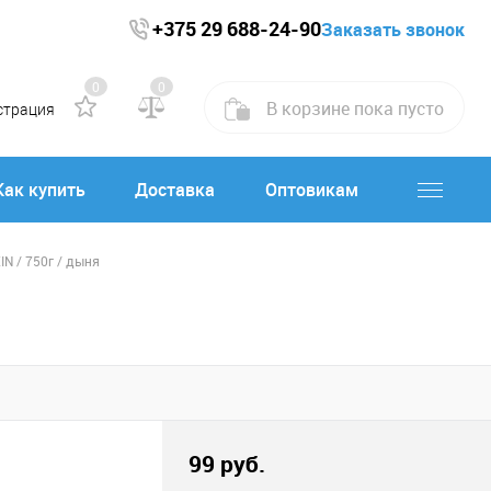
+375 29 688-24-90
Заказать звонок
0
0
В корзине
пока
пусто
страция
Как купить
Доставка
Оптовикам
IN / 750г / дыня
99 руб.