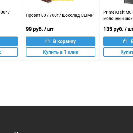
900г /
Prime Kraft Mult
Провит 80 / 700г / шоколад OLIMP
молочный шок
99 руб.
135 руб.
/ шт
/ ш
В корзину
к
Купить в 1 клик
Купит