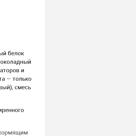
ый белок
«Шоколадный
заторов и
та — только
вый), смесь
иренного
 кормящим