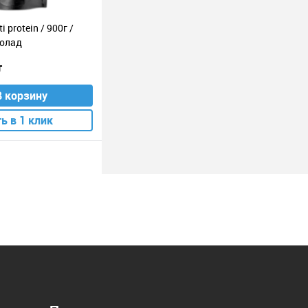
i protein / 900г /
олад
т
В корзину
ь в 1 клик