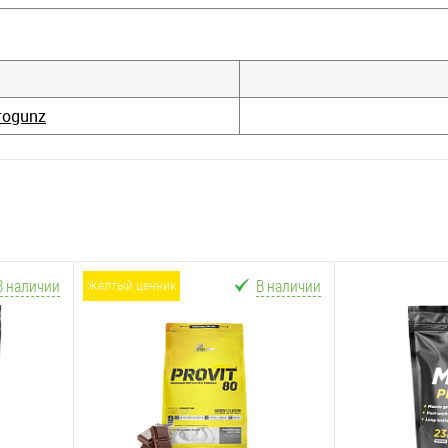
rogunz
В наличии
В наличии
желтый ценник