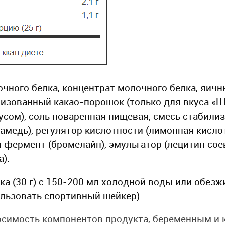
чного белка, концентрат молочного белка, яичн
ализованный какао-порошок (только для вкуса 
кусом), соль поваренная пищевая, смесь стабили
камедь), регулятор кислотности (лимонная кисло
 фермент (бромелайн), эмульгатор (лецитин сое
).
а (30 г) с 150-200 мл холодной воды или обезж
льзовать спортивный шейкер)
симость компонентов продукта, беременным и