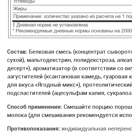
Состав:
Белковая смесь (концентрат сыворото
сухой), мальтодекстрин, полидекстроза, алк
десерт»), ароматизатор (в соответствии со в
загустителей (ксантановая камедь, гуаровая 
для вкуса «Ягодный микс»), протеолитический
подсластителей (ацесульфам калия, сукралоза
Способ применения:
Смешайте порцию порошк
молока (для смешивания рекомендуется испо
Противопоказания:
индивидуальная неперено