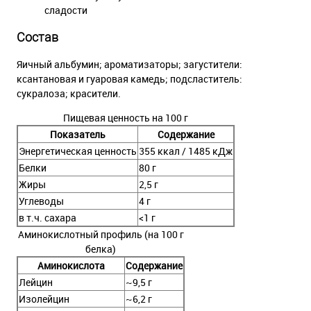
сладости
Состав
Яичный альбумин; ароматизаторы; загустители:
ксантановая и гуаровая камедь; подсластитель:
сукралоза; красители.
Пищевая ценность на 100 г
Показатель
Содержание
Энергетическая ценность
355 ккал / 1485 кДж
Белки
80 г
Жиры
2,5 г
Углеводы
4 г
в т.ч. сахара
<1 г
Аминокислотный профиль (на 100 г
белка)
Аминокислота
Содержание
Лейцин
~9,5 г
Изолейцин
~6,2 г