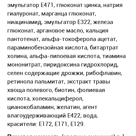
эмульгатор Е471, глюконат цинка, натрия
гиалуронат, марганца глюконат,
ниацинамид, эмульгатор Е322, железа
глюконат, аргановое масло, кальция
пантотенат, альфа-токоферола ацетат,
параминобензойная кислота, битартрат
холина, альфа-липоевая кислота, тиамина
мононитрат, пиридоксина гидрохлорид,
селен содержащие дрожжи, рибофлавин,
ретинола пальмитат, экстракт травы
хвоща полевого, биотин, фолиевая
кислота, холекальциферол,
цианокобаламин, желатин, агент
влагоудерживающий Е422, вода,
красители: Е172, Е171, Е129.