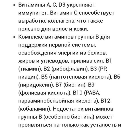
Витамины А, С, D3 укрепляют
иммунитет. Витамин С способствует
выработке коллагена, что также
полезно для волос и кожи.
Комплекс витаминов группы В для
поддержки нервной системы,
освобождения энергии из белков,
жиров и углеводов, прилива сил: В1
(тиамин), В2 (рибофлавин), В3 (РР,
ниацин), В5 (пантотеновая кислота), В6
(пиридоксин), В7 (биотин), В9
(фолиевая кислота), В10 (PABA,
парааминобензойная кислота), В12
(кобаламин). Недостаток витаминов
группы В (особенно биотина) может
проявляться на только как усталость и