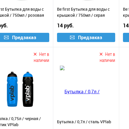
irst Бутылка для воды с
Be first Бутылка для воды с
Be 
кой / 750мл / розовая
крышкой / 750мл / серая
кр
руб.
14 руб.
14
Предзаказ
Предзаказ
Нет в
Нет в
наличии
наличии
лка / 0,75л / черная /
Бутылка / 0,7л / сталь VPlab
тик VPlab