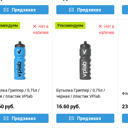
Предзаказ
Предзаказ
комендуем
рекомендуем
Нет в
Нет в
наличии
наличии
лка Гриппер / 0,75л /
Бутылка Гриппер / 0,75л /
Фл
я / пластик VPlab
черная / пластик VPlab
60 руб.
16.60 руб.
23
Предзаказ
Предзаказ