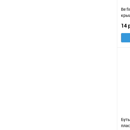
Be f
крыш
14 
Буты
плас