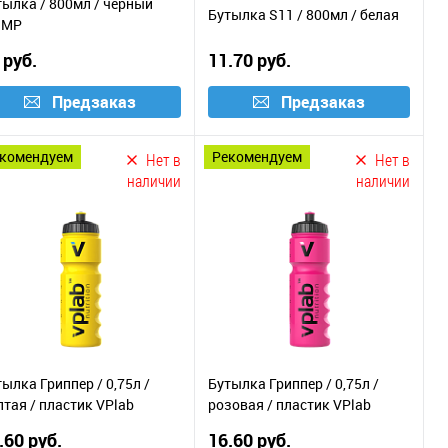
тылка / 800мл / черный
Бутылка S11 / 800мл / белая
IMP
 руб.
11.70 руб.
Предзаказ
Предзаказ
екомендуем
рекомендуем
Нет в
Нет в
наличии
наличии
ылка Гриппер / 0,75л /
Бутылка Гриппер / 0,75л /
тая / пластик VPlab
розовая / пластик VPlab
.60 руб.
16.60 руб.