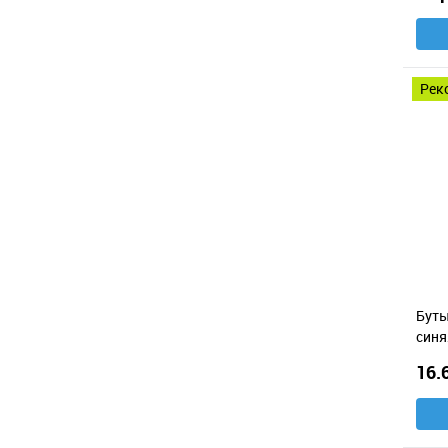
ре
Буты
синя
16.