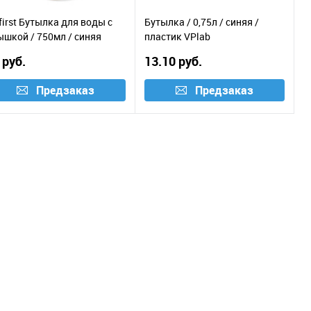
first Бутылка для воды с
Бутылка / 0,75л / синяя /
ышкой / 750мл / синяя
пластик VPlab
 руб.
13.10 руб.
Предзаказ
Предзаказ