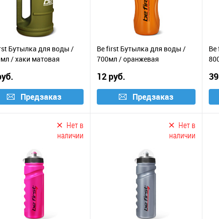
irst Бутылка для воды /
Be first Бутылка для воды /
Be 
мл / хаки матовая
700мл / оранжевая
80
руб.
12 руб.
39
Предзаказ
Предзаказ
Нет в
Нет в
наличии
наличии