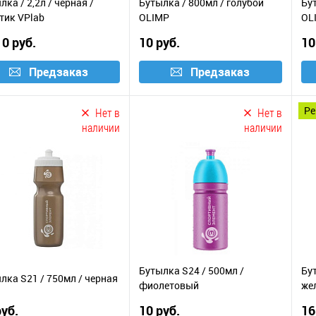
лка / 2,2л / черная /
Бутылка / 800мл / голубой
Бу
тик VPlab
OLIMP
OL
10 руб.
10 руб.
10
Предзаказ
Предзаказ
р
Нет в
Нет в
наличии
наличии
Бутылка S24 / 500мл /
Бут
лка S21 / 750мл / черная
фиолетовый
жел
руб.
10 руб.
16