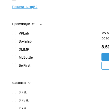
Показать ещё 2
Производитель
My b
VPLab
роз
Do4alab
8.5
OLIMP
MyBottle
Be First
Фасовка
0,7 л.
0,75 л.
2,2 л.