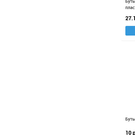
Буты
плас
27.
Буты
10 