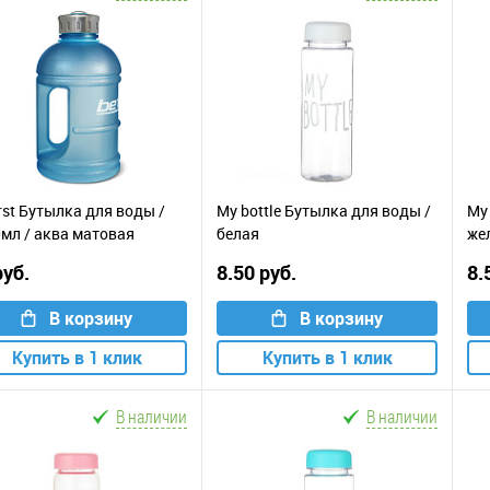
irst Бутылка для воды /
My bottle Бутылка для воды /
My 
мл / аква матовая
белая
же
руб.
8.50 руб.
8.
В корзину
В корзину
Купить в 1 клик
Купить в 1 клик
В наличии
В наличии