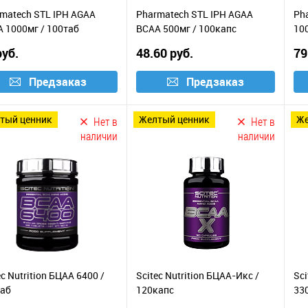
matech STL IPH AGAA
Pharmatech STL IPH AGAA
Ph
 1000мг / 100таб
BCAA 500мг / 100капс
10
руб.
48.60 руб.
79
Предзаказ
Предзаказ
лтый ценник
желтый ценник
Нет в
Нет в
наличии
наличии
ec Nutrition БЦАА 6400 /
Scitec Nutrition БЦАА-Икс /
Sci
таб
120капс
33