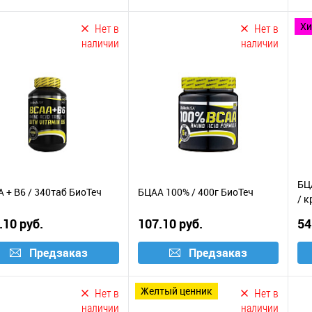
х
Нет в
Нет в
наличии
наличии
БЦ
 + B6 / 340таб БиоТеч
БЦАА 100% / 400г БиоТеч
/ 
.10 руб.
107.10 руб.
54
Предзаказ
Предзаказ
желтый ценник
Нет в
Нет в
наличии
наличии