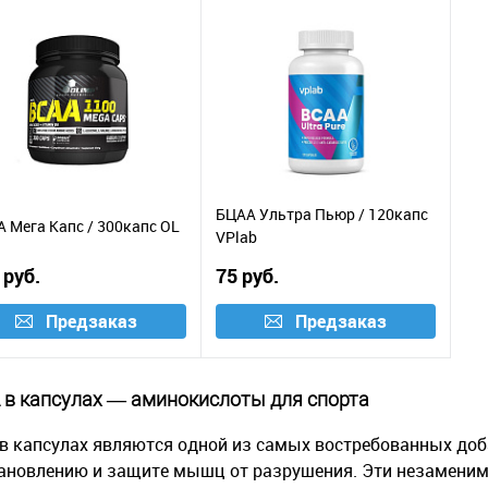
БЦАА Ультра Пьюр / 120капс
 Мега Капс / 300капс OL
VPlab
 руб.
75 руб.
Предзаказ
Предзаказ
 в капсулах — аминокислоты для спорта
в капсулах являются одной из самых востребованных доб
ановлению и защите мышц от разрушения. Эти незаменимы