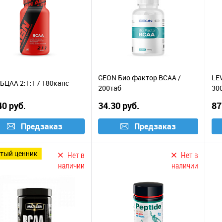
GEON Био фактор ВСАА /
LE
БЦАА 2:1:1 / 180капс
200таб
30
40 руб.
34.30 руб.
87
Предзаказ
Предзаказ
лтый ценник
Нет в
Нет в
наличии
наличии