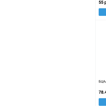
55 
БЦАА
78.