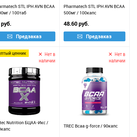
armatech STL IPH AVN BCAA
Pharmatech STL IPH AVN BCAA
00мг / 100таб
500мг / 100капс
 руб.
48.60 руб.
Предзаказ
Предзаказ
желтый ценник
Нет в
Нет в
наличии
наличии
tec Nutrition БЦАА-Икс /
TREC Bcaa g-force / 90капс
0капс