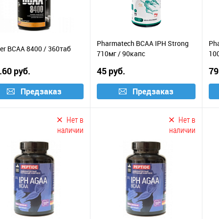
Pharmatech BCAA IPH Strong
Ph
er BCAA 8400 / 360таб
710мг / 90капс
10
.60 руб.
45 руб.
79
Предзаказ
Предзаказ
Нет в
Нет в
наличии
наличии