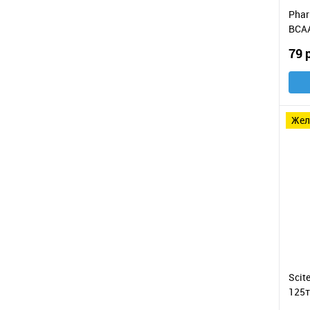
Phar
BCAA
79 
же
Scit
125