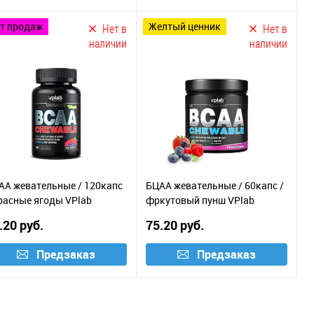
ит продаж
желтый ценник
Нет в
Нет в
наличии
наличии
АА жевательные / 120капс
БЦАА жевательные / 60капс /
красные ягоды VPlab
фркутовый пунш VPlab
.20 руб.
75.20 руб.
Предзаказ
Предзаказ