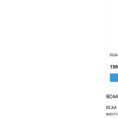
БЦАА
159
BCAA
BCAA 
восст