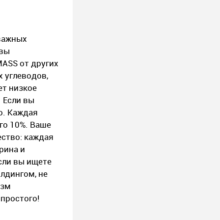
 важных
 вы
MASS от других
х углеводов,
ет низкое
 Если вы
о. Каждая
го 10%. Ваше
ество: каждая
рина и
сли вы ищете
лдингом, не
изм
 простого!