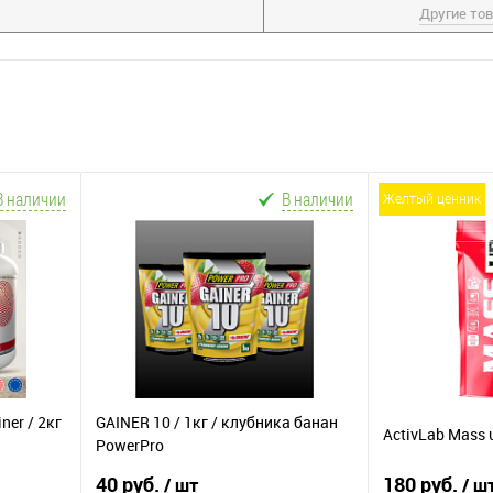
Другие то
В наличии
В наличии
желтый ценник
ner / 2кг
GAINER 10 / 1кг / клубника банан
ActivLab Mass 
PowerPro
40 руб.
180 руб.
/ шт
/ ш