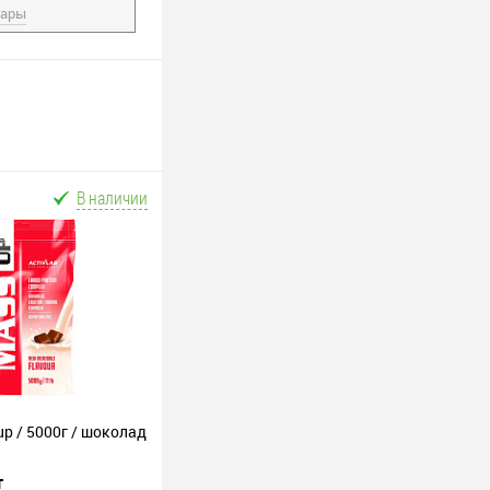
вары
В наличии
up / 5000г / шоколад
т