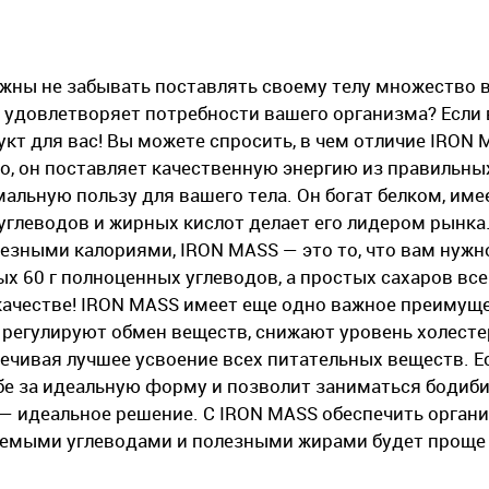
лжны не забывать поставлять своему телу множество
 удовлетворяет потребности вашего организма? Если
укт для вас! Вы можете спросить, в чем отличие IRON 
о, он поставляет качественную энергию из правильны
альную пользу для вашего тела. Он богат белком, име
углеводов и жирных кислот делает его лидером рынка.
езными калориями, IRON MASS — это то, что вам нужн
ых 60 г полноценных углеводов, а простых сахаров все
м качестве! IRON MASS имеет еще одно важное преимущ
 регулируют обмен веществ, снижают уровень холесте
ечивая лучшее усвоение всех питательных веществ. Е
бе за идеальную форму и позволит заниматься бодиби
— идеальное решение. С IRON MASS обеспечить орган
яемыми углеводами и полезными жирами будет проще