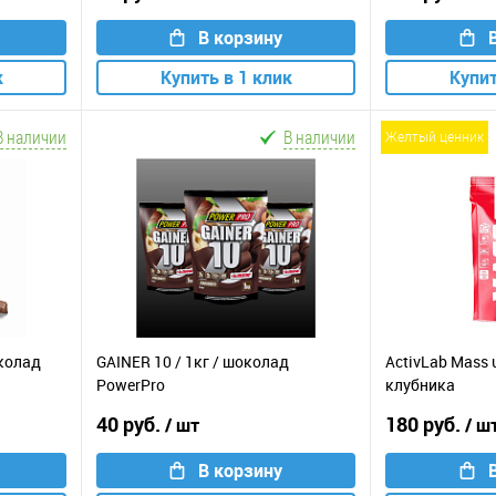
В корзину
к
Купить в 1 клик
Купит
В наличии
В наличии
желтый ценник
околад
GAINER 10 / 1кг / шоколад
ActivLab Mass u
PowerPro
клубника
40 руб.
180 руб.
/ шт
/ ш
В корзину