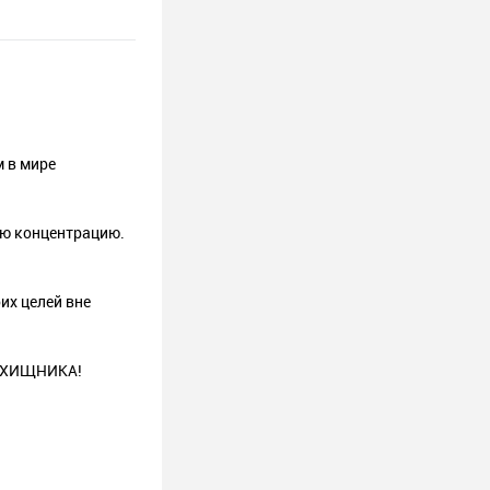
м в мире
ую концентрацию.
их целей вне
го ХИЩНИКА!