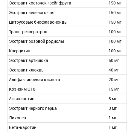
Экстракт косточек грейпфрута
150 мг
Экстракт зелёного чая
150 мг
Цитрусовые биофлавоноиды
150 мг
Транс-ресвератрол
100 мг
Экстракт розовой родиолы
100 мг
Кверцитин
100 мг
Экстракт артишока
50 мг
Экстракт клюквы
40 мг
Альфа-липоевая кислота
20 мг
Коэнзим Q10
15 мг
Астаксантин
5 мг
Экстракт черного перца
3 мг
Ликопен
1 мг
Бета-каротин
1 мг