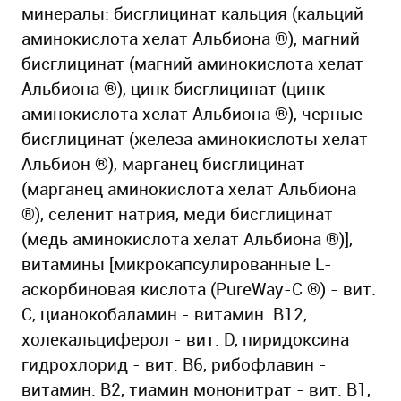
минералы: бисглицинат кальция (кальций
аминокислота хелат Альбиона ®), магний
бисглицинат (магний аминокислота хелат
Альбиона ®), цинк бисглицинат (цинк
аминокислота хелат Альбиона ®), черные
бисглицинат (железа аминокислоты хелат
Альбион ®), марганец бисглицинат
(марганец аминокислота хелат Альбиона
®), селенит натрия, меди бисглицинат
(медь аминокислота хелат Альбиона ®)],
витамины [микрокапсулированные L-
аскорбиновая кислота (PureWay-C ®) - вит.
C, цианокобаламин - витамин. B12,
холекальциферол - вит. D, пиридоксина
гидрохлорид - вит. В6, рибофлавин -
витамин. В2, тиамин мононитрат - вит. B1,