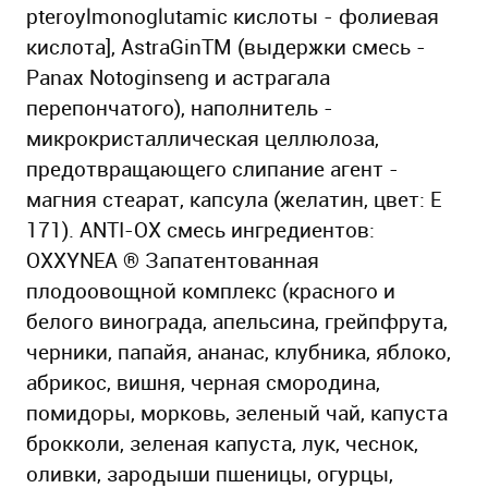
pteroylmonoglutamic кислоты - фолиевая
кислота], AstraGinTM (выдержки смесь -
Panax Notoginseng и астрагала
перепончатого), наполнитель -
микрокристаллическая целлюлоза,
предотвращающего слипание агент -
магния стеарат, капсула (желатин, цвет: E
171). ANTI-OX смесь ингредиентов:
OXXYNEA ® Запатентованная
плодоовощной комплекс (красного и
белого винограда, апельсина, грейпфрута,
черники, папайя, ананас, клубника, яблоко,
абрикос, вишня, черная смородина,
помидоры, морковь, зеленый чай, капуста
брокколи, зеленая капуста, лук, чеснок,
оливки, зародыши пшеницы, огурцы,