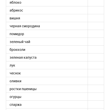
яблоко
абрикос
вишня
черная смородина
помидор
зеленый чай
брокколи
зеленая капуста
лук
чеснок
оливки
ростки пшеницы
огурцы
спаржа